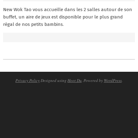
New Wok Tao vous accueille dans les 2 salles autour de son
buffet, un aire de jeux est disponible pour le plus grand
régal de nos petits bambins.
2020-
07-
08
Privacy Policy
Designed using
Hoot Du
. Powered by
WordPress
.