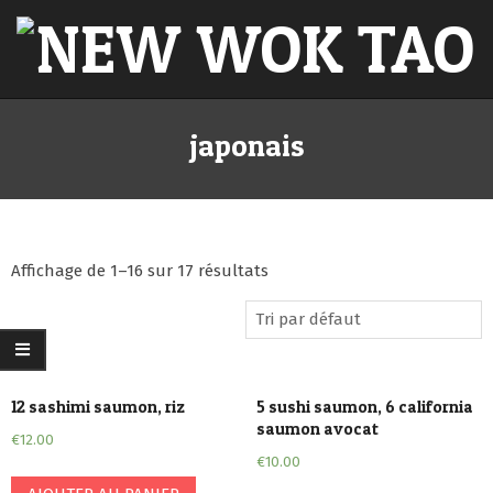
Skip
to
content
NEW
Primary
Navigation
japonais
WOK
Menu
TAO
Affichage de 1–16 sur 17 résultats
12 sashimi saumon, riz
5 sushi saumon, 6 california
saumon avocat
€
12.00
€
10.00