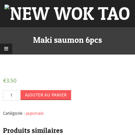
Skip
to
content
NEW
Primary
Navigation
Maki saumon 6pcs
WOK
Menu
TAO
€
3.50
quantité
AJOUTER AU PANIER
de
Maki
saumon
Catégorie :
japonais
6pcs
Produits similaires